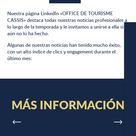
Nuestra página LinkedIn «OFFICE DE TOURISME
CASSIS» destaca todas nuestras noticias profesionales a
lo largo de la temporada y le invitamos a unirse a ella si
aún no lo ha hecho.
Algunas de nuestras noticias han tenido mucho éxito,
con un alto índice de clics y engagement durante el
último mes:
CÁM
MÁS INFORMACIÓN
SERVICIO DE RECEPCIÓN DE GRUPOS :
FERIAS Y VISITAS DE PRODUCTOS EN EL
PROGRAMA
APA