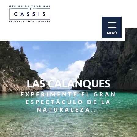
Aller
au
contenu
principal
MENÚ
LAS CALANQUES
EXPERIMENTE EL GRAN
ESPECTÁCULO DE LA
NATURALEZA...