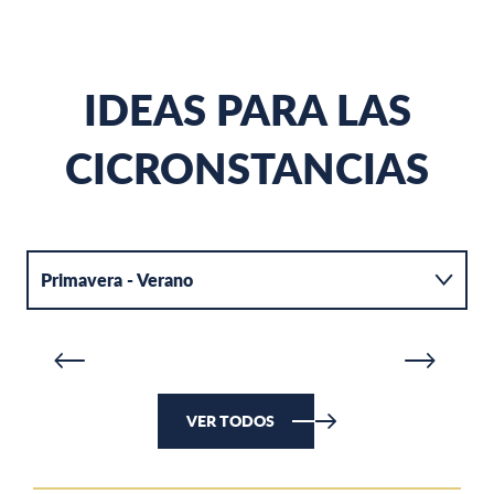
IDEAS PARA LAS
CICRONSTANCIAS
PLAYAS
L
Primavera - Verano
SEGUIR LEYENDO
SE
Otoño - Invierno
VER TODOS