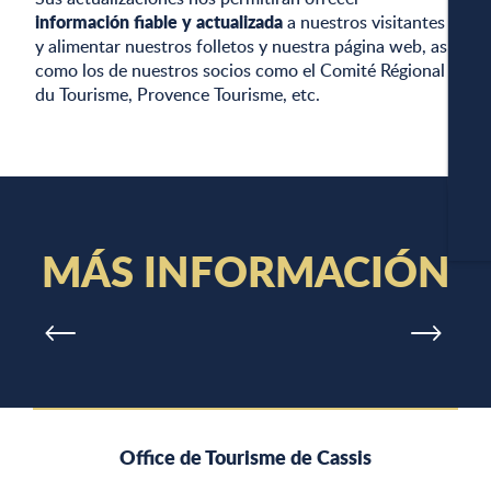
información fiable y actualizada
a nuestros visitantes
y alimentar nuestros folletos y nuestra página web, así
como los de nuestros socios como el Comité Régional
du Tourisme, Provence Tourisme, etc.
APA
C
MÁS INFORMACIÓN
NOTICIAS PROFESIONALES
Office de Tourisme de Cassis