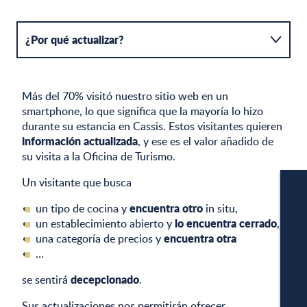
¿Por qué actualizar?
¿Qué es APIDAE?
Más del 70% visitó nuestro sitio web en un
Condiciones de adhesión
smartphone, lo que significa que la mayoría lo hizo
durante su estancia en Cassis. Estos visitantes quieren
información actualizada
, y ese es el valor añadido de
Hoja de ruta y ayuda
su visita a la Oficina de Turismo.
Comprobar mis datos
Un visitante que busca
encuentra otro
un tipo de cocina y
in situ,
lo encuentra cerrado
un establecimiento abierto y
,
encuentra otra
una categoría de precios y
…
decepcionado
CÁM
se sentirá
.
Sus actualizaciones nos permitirán ofrecer