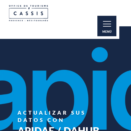
Aller
au
contenu
principal
MENÚ
ACTUALIZAR SUS
DATOS CON
APIDAE / DAHUB