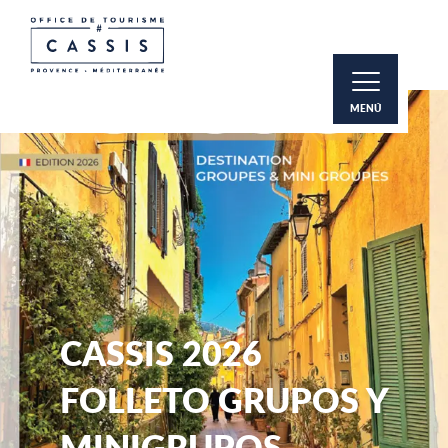
Aller
au
contenu
principal
MENÚ
CASSIS 2026
FOLLETO GRUPOS Y
MINIGRUPOS