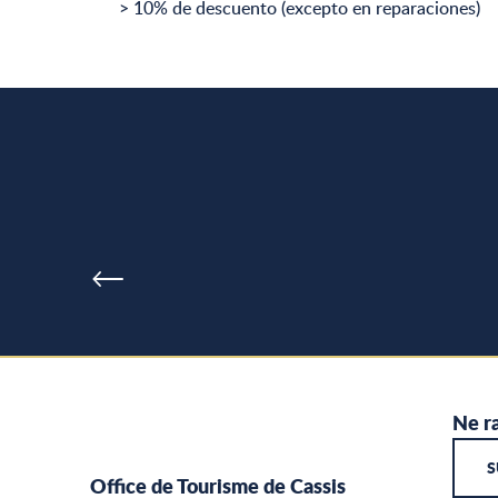
> 10% de descuento (excepto en reparaciones)
Ne ra
S
Office de Tourisme de Cassis