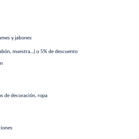
umes y jabones
 jabón, muestra…) o 5% de descuento
ón
s de decoración, ropa
ciones