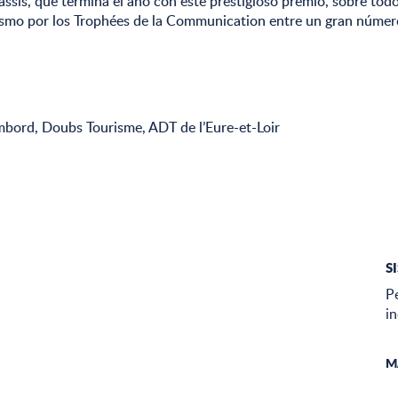
assis, que termina el año con este prestigioso premio, sobre todo
ismo por los Trophées de la Communication entre un gran númer
mbord, Doubs Tourisme, ADT de l’Eure-et-Loir
S
P
in
M