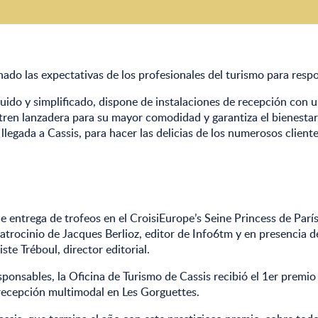
ado las expectativas de los profesionales del turismo para respo
uido y simplificado, dispone de instalaciones de recepción con u
nitren lanzadera para su mayor comodidad y garantiza el bienesta
llegada a Cassis, para hacer las delicias de los numerosos clien
e entrega de trofeos en el CroisiEurope’s Seine Princess de Parí
trocinio de Jacques Berlioz, editor de Info6tm y en presencia d
te Tréboul, director editorial.
esponsables, la Oficina de Turismo de Cassis recibió el 1er prem
recepción multimodal en Les Gorguettes.