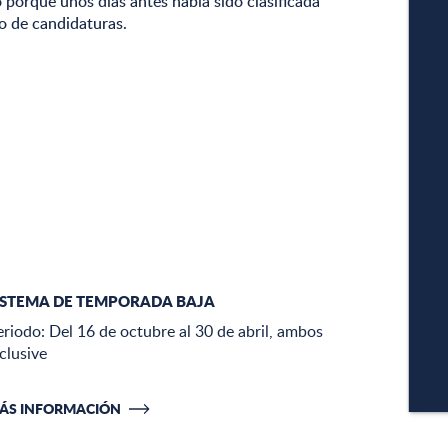
 porque unos días antes había sido clasificada
o de candidaturas.
CÁM
ISTEMA DE TEMPORADA BAJA
APA
eriodo: Del 16 de octubre al 30 de abril, ambos
clusive
C
ÁS INFORMACIÓN