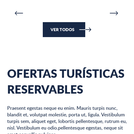
SEGUIR LEYENDO
SE
Otoño - Invierno
VER TODOS
OFERTAS TURÍSTICAS
RESERVABLES
Praesent egestas neque eu enim. Mauris turpis nunc,
blandit et, volutpat molestie, porta ut, ligula. Vestibulum
turpis sem, aliquet eget, lobortis pellentesque, rutrum eu,
nisl. Vestibulum eu odio.pellentesque egestas, neque sit