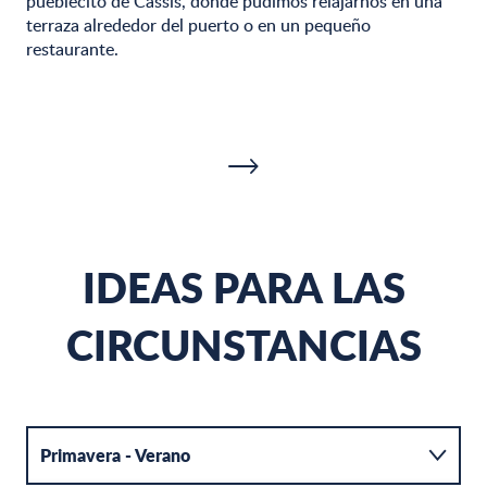
pueblecito de Cassis, donde pudimos relajarnos en una
terraza alrededor del puerto o en un pequeño
restaurante.
IDEAS PARA LAS
CIRCUNSTANCIAS
LAS CALANQUES EN BARCO
CA
Primavera - Verano