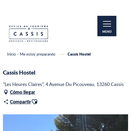
Aller
au
contenu
principal
MENÚ
Cassis Hostel
Inicio – Me estoy preparando
Cassis Hostel
"Les Heures Claires", 4 Avenue Du Picouveau, 13260 Cassis
Cómo llegar
Ajouter aux favoris
Compartir