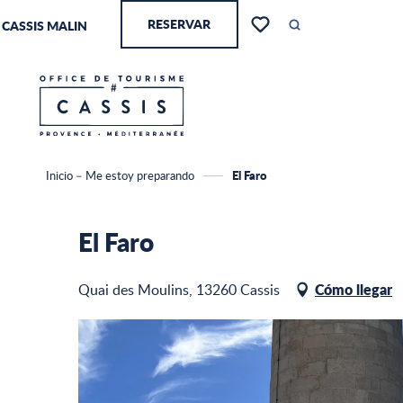
Aller
RESERVAR
CASSIS MALIN
au
Buscar
Voir les favoris
contenu
principal
El Faro
Inicio – Me estoy preparando
El Faro
Cómo llegar
Quai des Moulins, 13260 Cassis