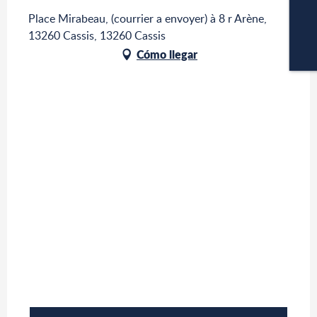
Place Mirabeau, (courrier a envoyer) à 8 r Arène,
13260 Cassis, 13260 Cassis
Cómo llegar
C