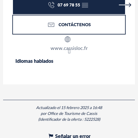
07 69 78 55
▒▒
CONTÁCTENOS
www.cassisloc.fr
Idiomas hablados
Idiomas hablados
Actualizado el 15 febrero 2025 a 16:48
por Office de Tourisme de Cassis
(Identificador de la oferta :
5222528
)
Señalar un error