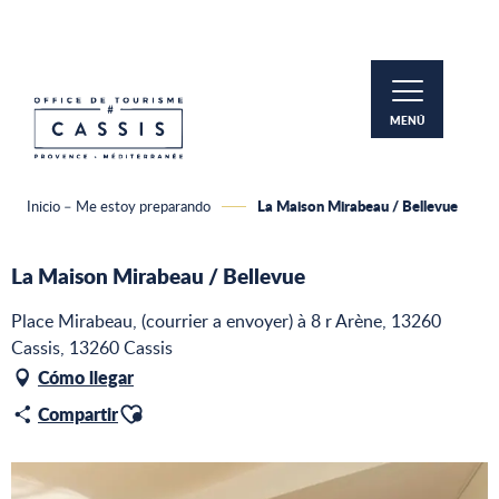
Aller
au
contenu
principal
MENÚ
La Maison Mirabeau / Bellevue
Inicio – Me estoy preparando
La Maison Mirabeau / Bellevue
Place Mirabeau, (courrier a envoyer) à 8 r Arène, 13260
Cassis, 13260 Cassis
Cómo llegar
Ajouter aux favoris
Compartir