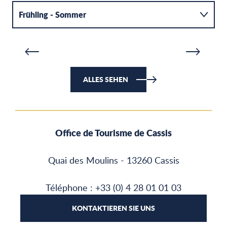
DIE CALANQUE VON PORT PIN
S
Frühling - Sommer
MEHR ERFAHREN
M
Herbst - Winter
ALLES SEHEN
Office de Tourisme de Cassis
Quai des Moulins - 13260 Cassis
Téléphone : +33 (0) 4 28 01 01 03
KONTAKTIEREN SIE UNS