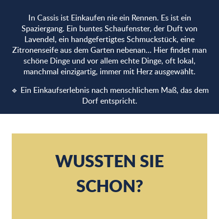
In Cassis ist Einkaufen nie ein Rennen. Es ist ein
Spaziergang. Ein buntes Schaufenster, der Duft von
Lavendel, ein handgefertigtes Schmuckstück, eine
Zitronenseife aus dem Garten nebenan… Hier findet man
schöne Dinge und vor allem echte Dinge, oft lokal,
manchmal einzigartig, immer mit Herz ausgewählt.
🔹 Ein Einkaufserlebnis nach menschlichem Maß, das dem
Dorf entspricht.
Autrefois...
Sportissimo
L'Art du temps
K6 Beach
WUSSTEN SIE
Tabac du Val d'Ore
Atelier de la Sardine
SCHON?
La Boutique de Nat
Blacks Legend
Havaianas
La Cabane du Poisson Rouge