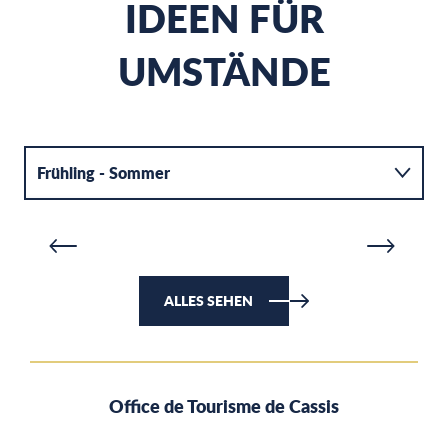
IDEEN FÜR
UMSTÄNDE
D
DIE CALANQUE D’EN-VAU
A
Frühling - Sommer
MEHR ERFAHREN
M
Herbst - Winter
ALLES SEHEN
Office de Tourisme de Cassis