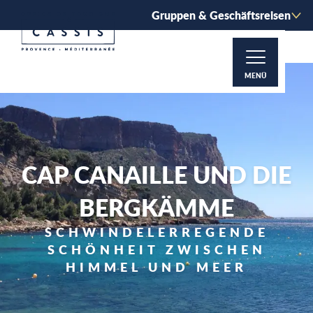
Aller
Gruppen & Geschäftsreisen
au
contenu
principal
MENÜ
CAP CANAILLE UND DIE
BERGKÄMME
SCHWINDELERREGENDE
SCHÖNHEIT ZWISCHEN
HIMMEL UND MEER