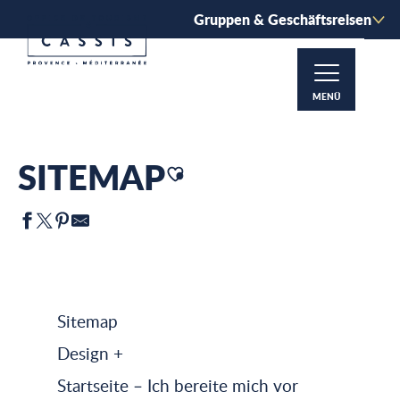
Aller
Gruppen & Geschäftsreisen
au
contenu
principal
MENÜ
Sitemap
Startseite – Ich bereite mich vor
SITEMAP
Ajouter aux favoris
Sitemap
Design +
Startseite – Ich bereite mich vor