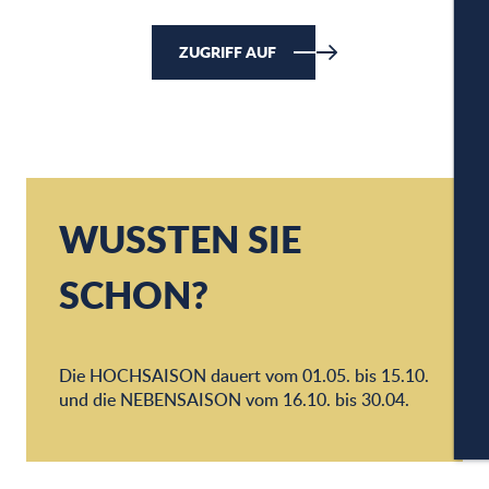
ZUGRIFF AUF
W
WUSSTEN SIE
A
SCHON?
PA
Die HOCHSAISON dauert vom 01.05. bis 15.10.
und die NEBENSAISON vom 16.10. bis 30.04.
CA