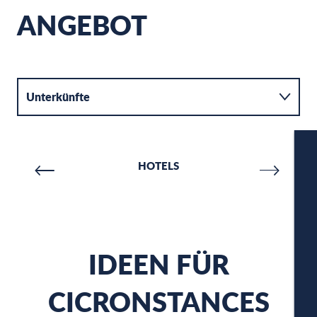
ANGEBOT
Unterkünfte
Aktivitäten
HOTELS
Verpflegung
W
IDEEN FÜR
CICRONSTANCES
A