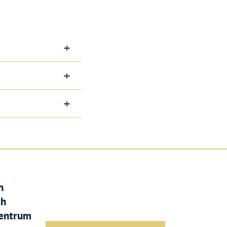
n
ch
entrum