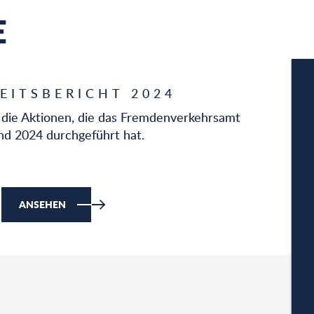
E
EITSBERICHT 2024
 die Aktionen, die das Fremdenverkehrsamt
d 2024 durchgeführt hat.
W
ANSEHEN
A
PA