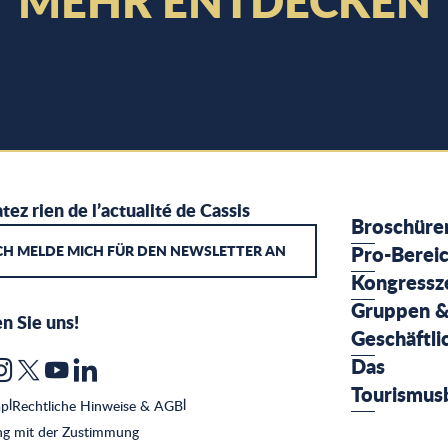
MEHR ENTDECKEN
PRO-AKTUELL
tez rien de l’actualité de Cassis
Broschüre
CH MELDE MICH FÜR DEN NEWSLETTER AN
Pro-Berei
Kongressz
Gruppen 
n Sie uns!
Geschäftli
Das
Tourismus
ap
|
Rechtliche Hinweise & AGB
|
g mit der Zustimmung