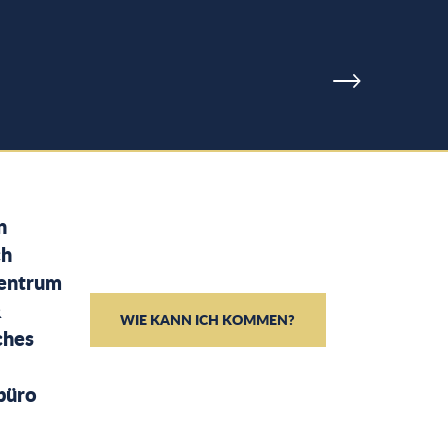
n
ch
entrum
&
WIE KANN ICH KOMMEN?
ches
büro