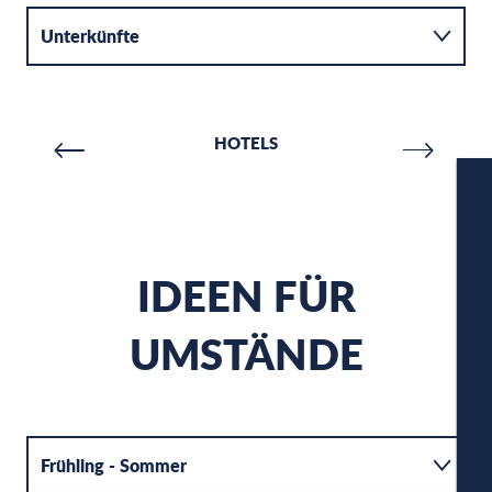
Unterkünfte
Aktivitäten
HOTELS
Verpflegung
IDEEN FÜR
W
UMSTÄNDE
A
DIE CALANQUE VON PORT PIN
C
Frühling - Sommer