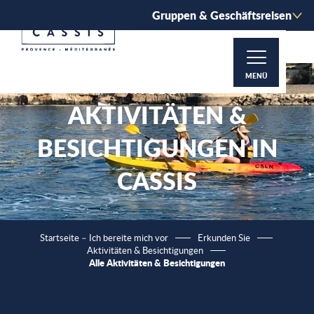
Aller
Gruppen & Geschäftsreisen
au
contenu
principal
MENÜ
ALLE
AKTIVITÄTEN &
BESICHTIGUNGEN IN
CASSIS
Startseite – Ich bereite mich vor
Erkunden Sie
Aktivitäten & Besichtigungen
Alle Aktivitäten & Besichtigungen