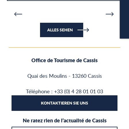
MEHR ERFAHREN
M
Herbst - Winter
PA
ALLES SEHEN
CA
Office de Tourisme de Cassis
Quai des Moulins - 13260 Cassis
Téléphone : +33 (0) 4 28 01 01 03
KONTAKTIEREN SIE UNS
Ne ratez rien de l’actualité de Cassis