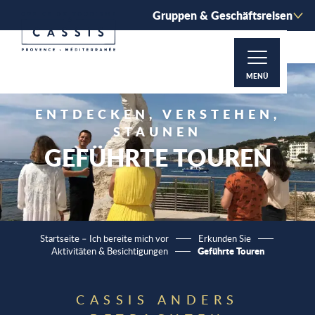
Aller
Gruppen & Geschäftsreisen
au
contenu
principal
MENÜ
ENTDECKEN, VERSTEHEN,
STAUNEN
GEFÜHRTE TOUREN
Startseite – Ich bereite mich vor
Erkunden Sie
Geführte Touren
Aktivitäten & Besichtigungen
CASSIS ANDERS