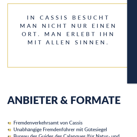
IN CASSIS BESUCHT
A
MAN NICHT NUR EINEN
ORT. MAN ERLEBT IHN
MIT ALLEN SINNEN.
PA
CA
ANBIETER & FORMATE
Fremdenverkehrsamt von Cassis
Unabhängige Fremdenführer mit Gütesiegel
Bureau des Guides des Calanques (für Natur- und