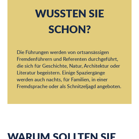
Rundfahrt mit dem kleinen Touristenzug
Besichtigung der Ziegenfarm und Verkostung der dort herges
WUSSTEN SIE
1-stündige Autofahrt mit Chauffeur: Cassis und die unumgä
La Dona Tigana: Besuch eines DOC-Weinbergs und Verkostu
SCHON?
2CV Mehari Club : Besuch der Werkstätten
Atelier traite et petit-déjeuner à la chèvrerie
Cassis Bodin: Entdeckung des Weinbergs AOC Cassis und Ve
Geführte Tour durch die Camargo Foundation auf Englisch
Die Führungen werden von ortsansässigen
Geführte Tour: Entdeckung von Cassis auf Deutsch
Fremdenführern und Referenten durchgeführt,
Führung durch die Camargo-Stiftung auf Französisch
die sich für Geschichte, Natur, Architektur oder
Literatur begeistern. Einige Spaziergänge
werden auch nachts, für Familien, in einer
Fremdsprache oder als Schnitzeljagd angeboten.
WARUM SOLLTEN SIE