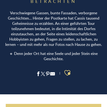
BETRACHTEN
Verschwiegene Gassen, bunte Fassaden, verborgene
Geschichten… Hinter der Postkarte hat Cassis tausend
Geheimnisse zu erzählen. An einer geführten Tour
teilzunehmen bedeutet, in die Intimität des Dorfes
einzutauchen, an der Seite eines leidenschaftlichen
Hobbyisten zu gehen, Fragen zu stellen, zu lachen, zu
lernen – und mit mehr als nur Fotos nach Hause zu gehen.
🔹 Denn jeder Ort hat eine Seele und jeder Stein eine
Geschichte.
Ajouter aux 
La Dona Tigana: Besuch & Verkostung von 3 Weinen mit eine
Jeu de piste à Cassis