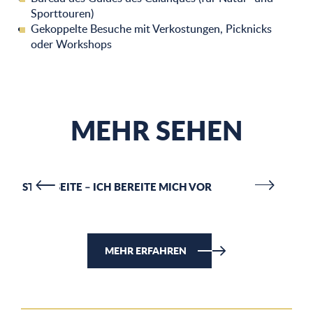
Sporttouren)
Gekoppelte Besuche mit Verkostungen, Picknicks
oder Workshops
MEHR SEHEN
STARTSEITE – ICH BEREITE MICH VOR
S
MEHR ERFAHREN