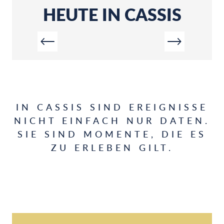
AUG
AUG
HEUTE IN CASSIS
AUSS
STAGE D'ÉCHECS AU CENTRE
UND 
CULTUREL
IN D
IN CASSIS SIND EREIGNISSE
NICHT EINFACH NUR DATEN.
SIE SIND MOMENTE, DIE ES
ZU ERLEBEN GILT.