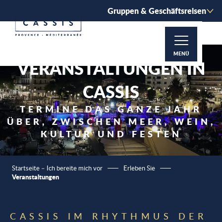
Aller
Gruppen & Geschäftsreisen
au
contenu
principal
MENÜ
VERANSTALTUNGEN IN
CASSIS
TERMINE DAS GANZE JAHR
ÜBER, ZWISCHEN MEER, WEIN,
KULTUR UND FESTEN
Startseite – Ich bereite mich vor
Erleben Sie
Veranstaltungen
CASSIS IM RHYTHMUS DER