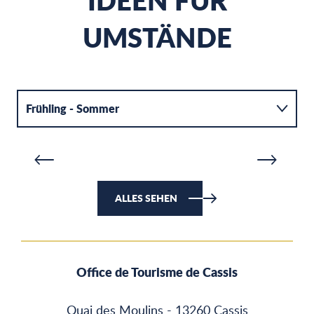
IDEEN FÜR
UMSTÄNDE
DIE CALANQUE VON PORT MIOU
D
Frühling - Sommer
MEHR ERFAHREN
M
Herbst - Winter
ALLES SEHEN
Office de Tourisme de Cassis
Quai des Moulins - 13260 Cassis