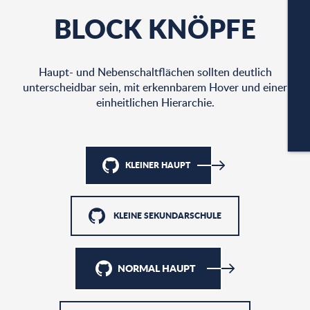
BLOCK KNÖPFE
A
Haupt- und Nebenschaltflächen sollten deutlich
PA
unterscheidbar sein, mit erkennbarem Hover und einer
einheitlichen Hierarchie.
CA
KLEINER HAUPT
KLEINE SEKUNDARSCHULE
NORMAL HAUPT