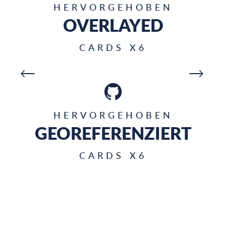
HERVORGEHOBEN
OVERLAYED
CARDS X6
MEHR ERFAHREN
M
01
HERVORGEHOBEN
GEOREFERENZIERT
CARDS X6