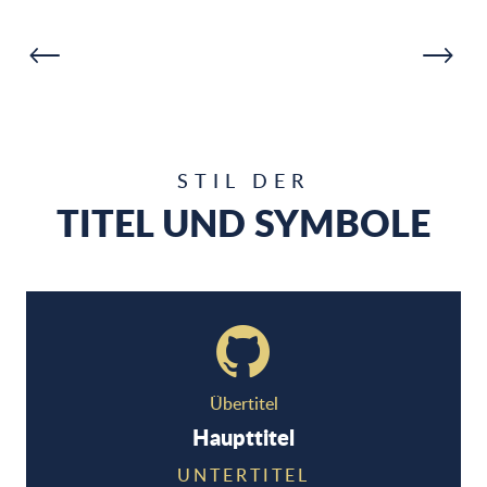
WASSERFREIZEIT
In Cassis ist das Meer eine ständige
Einladung. An Bord eines Bootes zu
gehen, mit dem Kajak oder Paddelboot zu
wandern… bedeutet, die Perspektive zu
wechseln: die Klippen vom Meer aus zu
bewundern. Ein Ausflug auf dem Wasser
STIL DER
ist einer der...
TITEL UND SYMBOLE
MEHR ERFAHREN
Übertitel
Haupttitel
UNTERTITEL