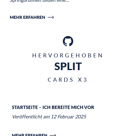
Springbrunnen bilden eine...
MEHR ERFAHREN
M
HERVORGEHOBEN
SPLIT
CARDS X3
01
STARTSEITE – ICH BEREITE MICH VOR
Veröffentlicht am 12 Februar 2025
MEHR ERFAHREN