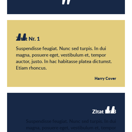
Zitat Nr. 1
Suspendisse feugiat. Nunc sed turpis. In dui
magna, posuere eget, vestibulum et, tempor
auctor, justo. In hac habitasse platea dictumst.
Etiam rhoncus.
Harry Cover
Zitat Nr. 3
Suspendisse feugiat. Nunc sed turpis. In dui
magna, posuere eget, vestibulum et, tempor