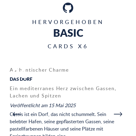
HERVORGEHOBEN
BASIC
CARDS X6
01
Authentischer Charme
D
u
DAS DORF
K
Ein mediterranes Herz zwischen Gassen,
Lachen und Spitzen
Ve
Zw
Veröffentlicht am 15 Mai 2025
Ca
Cassis ist ein Dorf, das nicht schummelt. Sein
be
belebter Hafen, seine gepflasterten Gassen, seine
Re
pastellfarbenen Häuser und seine Plätze mit