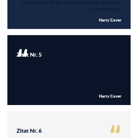
auctor, justo. In hac habitasse platea dictumst.
Etiam rhoncus.
Harry Cover
Zitat Nr. 5
Suspendisse feugiat. Nunc sed turpis. In dui
magna, posuere eget, vestibulum et, tempor
auctor, justo. In hac habitasse platea dictumst.
Etiam rhoncus.
Harry Cover
Zitat Nr. 6