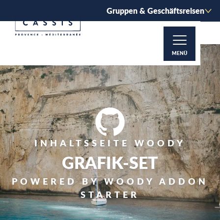
Aller
Gruppen & Geschäftsreisen
au
contenu
principal
MENÜ
INHALTSSEITE WOODY
GRAFIK-SET
POWERED BY WOODY ADDON
STARTER