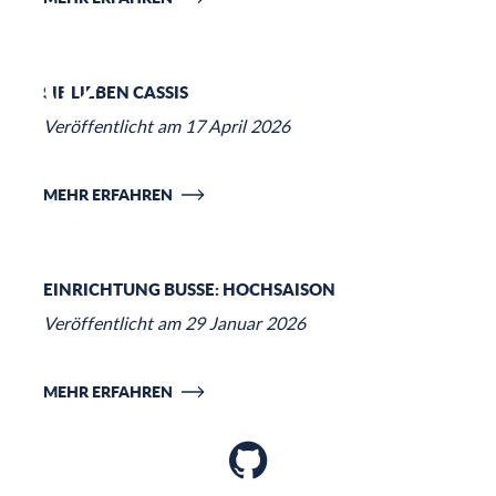
02
SIE LIEBEN CASSIS
Veröffentlicht am 17 April 2026
MEHR ERFAHREN
03
EINRICHTUNG BUSSE: HOCHSAISON
Momente, um sich zu amüsieren, zu
entspannen und in vollen Zügen zu
Veröffentlicht am 29 Januar 2026
genießen
D
FREIZEIT
MEHR ERFAHREN
Veröffentlicht am 15 Mai 2025
V