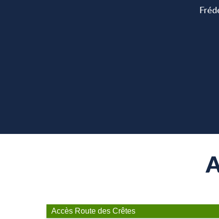
Frédé
A