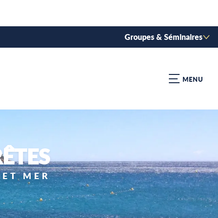
Groupes & Séminaires
MENU
RÊTES
 ET MER