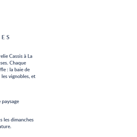
TES
lie Cassis à La
ises. Chaque
le : la baie de
 les vignobles, et
e paysage
us les dimanches
ture.