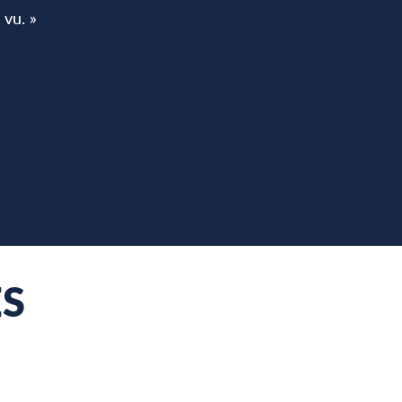
 vu. »
favoris
ES