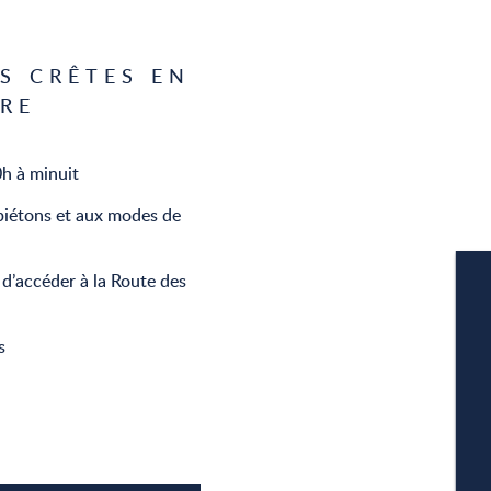
S CRÊTES EN
URE
0h à minuit
 piétons et aux modes de
d’accéder à la Route des
s
W