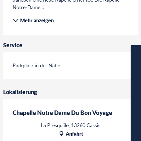
Notre-Dame...
Mehr anzeigen
Service
Parkplatz in der Nähe
Lokalisierung
W
Chapelle Notre Dame Du Bon Voyage
A
La Presqu'île, 13260 Cassis
Anfahrt