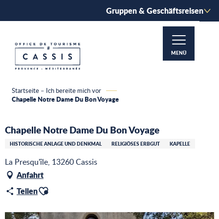
Aller
Gruppen & Geschäftsreisen
au
contenu
principal
MENÜ
Startseite – Ich bereite mich vor
Chapelle Notre Dame Du Bon Voyage
Chapelle Notre Dame Du Bon Voyage
HISTORISCHE ANLAGE UND DENKMAL
RELIGIÖSES ERBGUT
KAPELLE
La Presqu'île, 13260 Cassis
Anfahrt
Ajouter aux favoris
Teilen