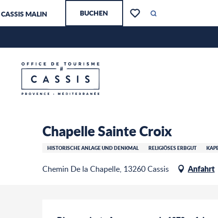
Aller
BUCHEN
CASSIS MALIN
au
Suche
Voir les favoris
contenu
principal
Chapelle Sainte Croix
Startseite – Ich bereite mich vor
Chapelle Sainte Croix
HISTORISCHE ANLAGE UND DENKMAL
RELIGIÖSES ERBGUT
KAPE
Anfahrt
Chemin De la Chapelle, 13260 Cassis
Beschreibung