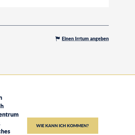
Einen Irrtum angeben
n
ch
entrum
&
WIE KANN ICH KOMMEN?
ches