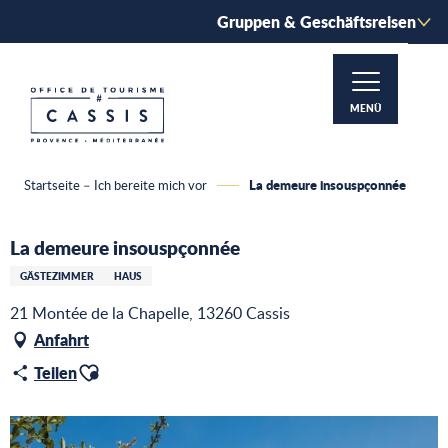
Aller
Gruppen & Geschäftsreisen
au
contenu
principal
MENÜ
La demeure insouspçonnée
Startseite – Ich bereite mich vor
La demeure insouspçonnée
GÄSTEZIMMER
HAUS
21 Montée de la Chapelle, 13260 Cassis
Anfahrt
Ajouter aux favoris
Teilen