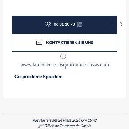
06 31 10 73
▒▒
KONTAKTIEREN SIE UNS
www.la-demeure-insoupconnee-cassis.com
Gesprochene Sprachen
Gesprochene Sprachen
Aktualisiert am 24 März 2026 Um 15:42
gei Office de Tourisme de Cassis