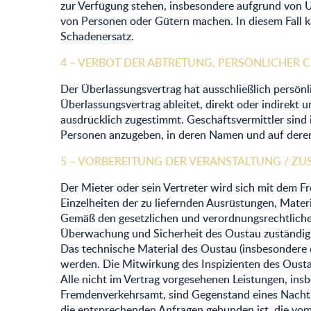
zur Verfügung stehen, insbesondere aufgrund von U
von Personen oder Gütern machen. In diesem Fall 
Schadenersatz.
4 – VERBOT DER ABTRETUNG, PERSÖNLICHER
Der Überlassungsvertrag hat ausschließlich persönli
Überlassungsvertrag ableitet, direkt oder indirekt
ausdrücklich zugestimmt. Geschäftsvermittler sind 
Personen anzugeben, in deren Namen und auf deren
5 – VORBEREITUNG DER VERANSTALTUNG / ZU
Der Mieter oder sein Vertreter wird sich mit dem 
Einzelheiten der zu liefernden Ausrüstungen, Mate
Gemäß den gesetzlichen und verordnungsrechtlichen
Überwachung und Sicherheit des Oustau zuständig is
Das technische Material des Oustau (insbesondere 
werden. Die Mitwirkung des Inspizienten des Ousta
Alle nicht im Vertrag vorgesehenen Leistungen, insb
Fremdenverkehrsamt, sind Gegenstand eines Nachtra
die entsprechenden Anfragen gebunden ist, die vom