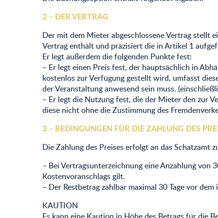
2 – DER VERTRAG
Der mit dem Mieter abgeschlossene Vertrag stellt e
Vertrag enthält und präzisiert die in Artikel 1 aufg
Er legt außerdem die folgenden Punkte fest:
– Er legt einen Preis fest, der hauptsächlich in A
kostenlos zur Verfügung gestellt wird, umfasst di
der Veranstaltung anwesend sein muss. (einschließli
– Er legt die Nutzung fest, die der Mieter den zur 
diese nicht ohne die Zustimmung des Fremdenverk
3 – BEDINGUNGEN FÜR DIE ZAHLUNG DES PRE
Die Zahlung des Preises erfolgt an das Schatzamt 
– Bei Vertragsunterzeichnung eine Anzahlung von 3
Kostenvoranschlags gilt.
– Der Restbetrag zahlbar maximal 30 Tage vor dem 
KAUTION
Es kann eine Kaution in Höhe des Betrags für die B