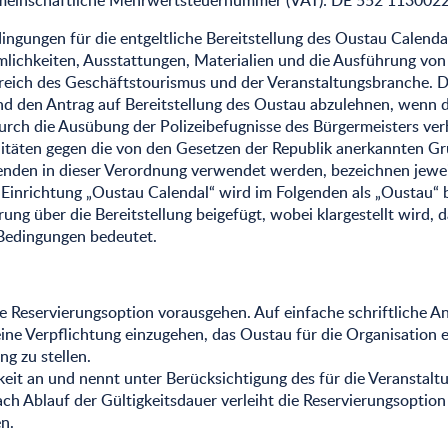
meinschaftliche Mehrwertsteuernummer (VAT): DE 552 113002
ngungen für die entgeltliche Bereitstellung des Oustau Calendal
lichkeiten, Ausstattungen, Materialien und die Ausführung von 
reich des Geschäftstourismus und der Veranstaltungsbranche. D
nd den Antrag auf Bereitstellung des Oustau abzulehnen, wenn di
durch die Ausübung der Polizeibefugnisse des Bürgermeisters ve
itäten gegen die von den Gesetzen der Republik anerkannten Gr
enden in dieser Verordnung verwendet werden, bezeichnen jewe
ie Einrichtung „Oustau Calendal“ wird im Folgenden als „Oustau
rung über die Bereitstellung beigefügt, wobei klargestellt wird,
 Bedingungen bedeutet.
ne Reservierungsoption vorausgehen. Auf einfache schriftliche A
ine Verpflichtung einzugehen, das Oustau für die Organisation e
g zu stellen.
gkeit an und nennt unter Berücksichtigung des für die Veransta
ch Ablauf der Gültigkeitsdauer verleiht die Reservierungsoption
n.