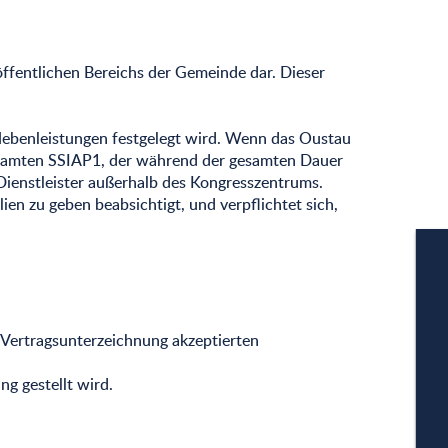
öffentlichen Bereichs der Gemeinde dar. Dieser
n Nebenleistungen festgelegt wird. Wenn das Oustau
tsbeamten SSIAP1, der während der gesamten Dauer
 Dienstleister außerhalb des Kongresszentrums.
ien zu geben beabsichtigt, und verpflichtet sich,
 Vertragsunterzeichnung akzeptierten
g gestellt wird.
W