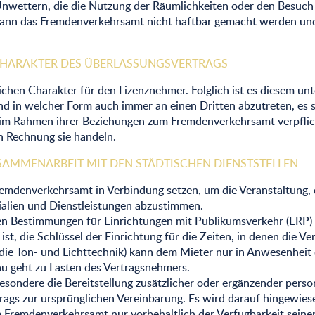
nwettern, die die Nutzung der Räumlichkeiten oder den Besuch 
kann das Fremdenverkehrsamt nicht haftbar gemacht werden und
 CHARAKTER DES ÜBERLASSUNGSVERTRAGS
chen Charakter für den Lizenznehmer. Folglich ist es diesem unte
 und in welcher Form auch immer an einen Dritten abzutreten, e
im Rahmen ihrer Beziehungen zum Fremdenverkehrsamt verpflichte
 Rechnung sie handeln.
SAMMENARBEIT MIT DEN STÄDTISCHEN DIENSTSTELLEN
Fremdenverkehrsamt in Verbindung setzen, um die Veranstaltung,
rialien und Dienstleistungen abzustimmen.
 Bestimmungen für Einrichtungen mit Publikumsverkehr (ERP) da
t, die Schlüssel der Einrichtung für die Zeiten, in denen die V
die Ton- und Lichttechnik) kann dem Mieter nur in Anwesenheit 
u geht zu Lasten des Vertragsnehmers.
esondere die Bereitstellung zusätzlicher oder ergänzender person
gs zur ursprünglichen Vereinbarung. Es wird darauf hingewiese
 Fremdenverkehrsamt nur vorbehaltlich der Verfügbarkeit seine