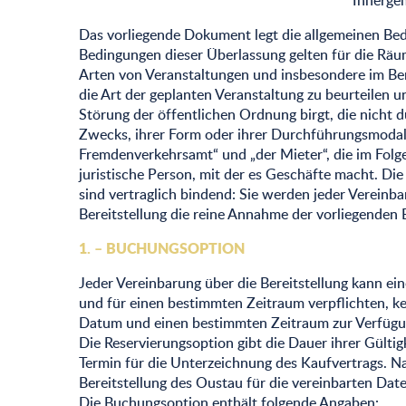
Innerge
Das vorliegende Dokument legt die allgemeinen Bedi
Bedingungen dieser Überlassung gelten für die Räum
Arten von Veranstaltungen und insbesondere im Be
die Art der geplanten Veranstaltung zu beurteilen u
Störung der öffentlichen Ordnung birgt, die nicht 
Zwecks, ihrer Form oder ihrer Durchführungsmodal
Fremdenverkehrsamt“ und „der Mieter“, die im Folg
juristische Person, mit der es Geschäfte macht. D
sind vertraglich bindend: Sie werden jeder Vereinba
Bereitstellung die reine Annahme der vorliegenden
1. – BUCHUNGSOPTION
Jeder Vereinbarung über die Bereitstellung kann ei
und für einen bestimmten Zeitraum verpflichten, ke
Datum und einen bestimmten Zeitraum zur Verfügun
Die Reservierungsoption gibt die Dauer ihrer Gülti
Termin für die Unterzeichnung des Kaufvertrags. Na
Bereitstellung des Oustau für die vereinbarten Date
Die Buchungsoption enthält folgende Angaben: