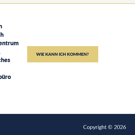
n
ch
entrum
&
WIE KANN ICH KOMMEN?
ches
büro
Copyright © 2026