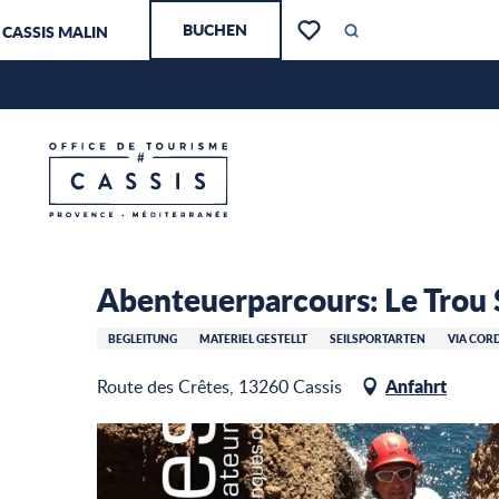
Aller
BUCHEN
CASSIS MALIN
au
Suche
Voir les favoris
contenu
principal
Abenteuerparcours: Le Trou S
Startseite – Ich bereite mich vor
Abenteuerparcours: Le Trou 
BEGLEITUNG
MATERIEL GESTELLT
SEILSPORTARTEN
VIA COR
Anfahrt
Route des Crêtes, 13260 Cassis