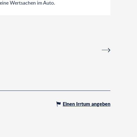
eine Wertsachen im Auto.
EIN MUSS: GEFÜ
Mal mit Blick auf 
wird dieser Spazie
Cassis
Einen Irrtum angeben