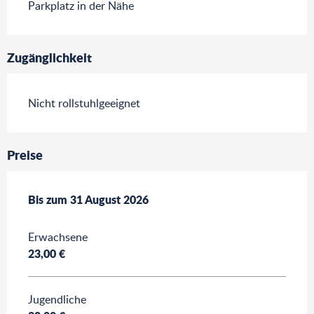
Parkplatz in der Nähe
Zugänglichkeit
Nicht rollstuhlgeeignet
Preise
ab
Bis zum
7 Februar 2026
31 August 2026
bis zum
31 August 2026
Erwachsene
23,00 €
Jugendliche