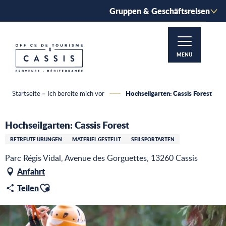
Aller
Gruppen & Geschäftsreisen
au
contenu
principal
MENÜ
Hochseilgarten: Cassis Forest
Startseite – Ich bereite mich vor
Hochseilgarten: Cassis Forest
BETREUTE ÜBUNGEN
MATERIEL GESTELLT
SEILSPORTARTEN
Parc Régis Vidal, Avenue des Gorguettes, 13260 Cassis
Anfahrt
Ajouter aux favoris
Teilen