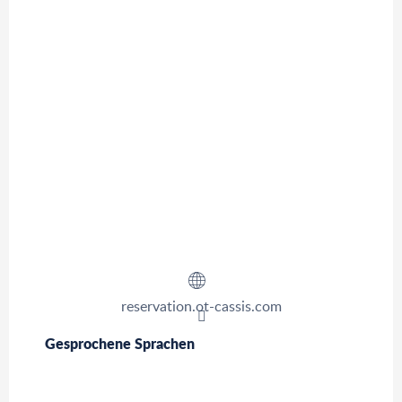
reservation.ot-cassis.com
Gesprochene Sprachen
Gesprochene Sprachen