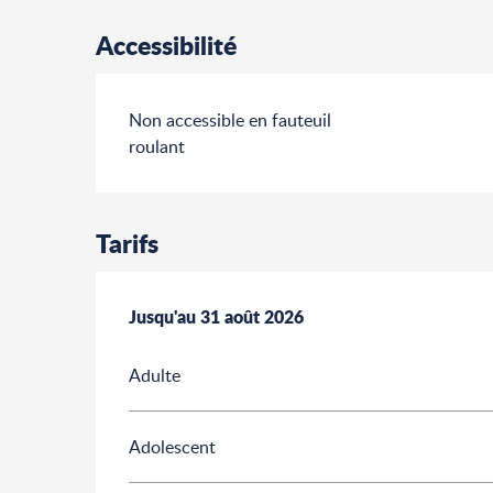
Accessibilité
Non accessible en fauteuil
roulant
Tarifs
Du
Jusqu'au
7 février 2026
31 août 2026
au
31 août 2026
Adulte
Adolescent