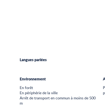
Langues parlées
Langues parlées
Environnement
Environnement
A
A
En forêt
P
En périphérie de la ville
p
Arrêt de transport en commun à moins de 500
m