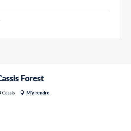
s
assis Forest
M'y rendre
0 Cassis