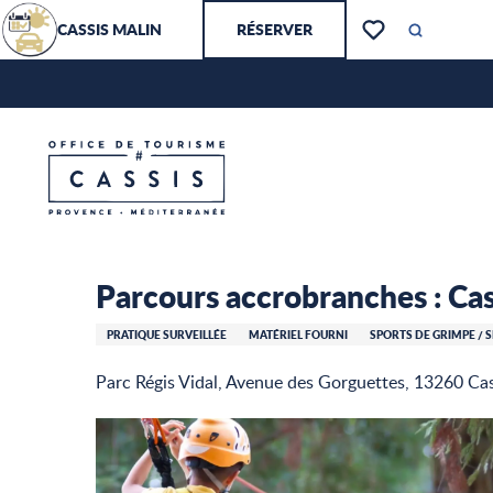
Aller
CASSIS MALIN
RÉSERVER
au
Recherch
Voir les favoris
contenu
principal
Parcours accrobranches : Cassis Forest
Accueil – Je prépare
Parcours accrobranches : Cas
PRATIQUE SURVEILLÉE
MATÉRIEL FOURNI
SPORTS DE GRIMPE / 
Parc Régis Vidal, Avenue des Gorguettes, 13260 Cas