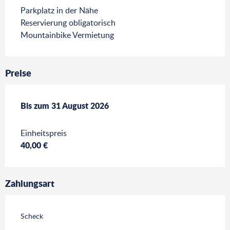
Parkplatz in der Nähe
Reservierung obligatorisch
Mountainbike Vermietung
Preise
ab
Bis zum
1 Juli 2026
31 August 2026
bis zum
31 August 2026
Einheitspreis
40,00 €
Zahlungsart
Scheck