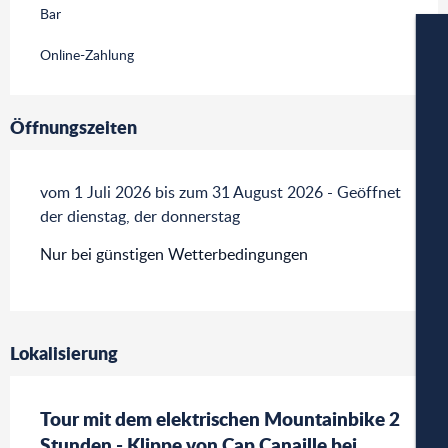
Bar
Online-Zahlung
Öffnungszeiten
W
vom 1 Juli 2026 bis zum 31 August 2026 - Geöffnet
der dienstag, der donnerstag
Nur bei günstigen Wetterbedingungen
A
PA
Lokalisierung
Tour mit dem elektrischen Mountainbike 2
CA
Stunden - Klippe von Cap Canaille bei