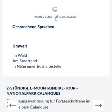
reservation.ot-cassis.com
Gesprochene Sprachen
Gesprochene Sprachen
Umwelt
Umwelt
Im Wald
Am Stadtrand
In Nähe einer Bushaltestelle
2-STÜNDIGE E-MOUNTAINBIKE-TOUR –
NATIONALPARK CALANQUES
Entdeckungswanderung für Fortgeschrittene im
Nationalpark Calanques.