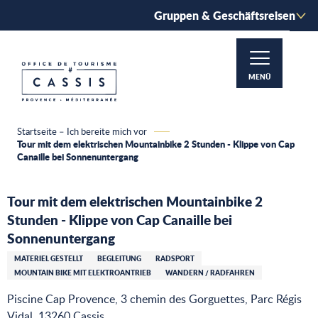
Aller
Gruppen & Geschäftsreisen
au
contenu
principal
MENÜ
Startseite – Ich bereite mich vor
Tour mit dem elektrischen Mountainbike 2 Stunden - Klippe von Cap
Canaille bei Sonnenuntergang
Tour mit dem elektrischen Mountainbike 2
Stunden - Klippe von Cap Canaille bei
Sonnenuntergang
MATERIEL GESTELLT
BEGLEITUNG
RADSPORT
MOUNTAIN BIKE MIT ELEKTROANTRIEB
WANDERN / RADFAHREN
Piscine Cap Provence, 3 chemin des Gorguettes, Parc Régis
Vidal, 13260 Cassis