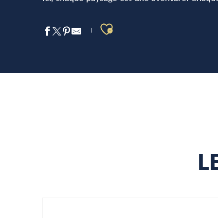
Ajouter aux favo
CASSIS ART ET ARTISANAT
LE VIGNOB
LE CAP CAN
LA MER
CRÊTES
L