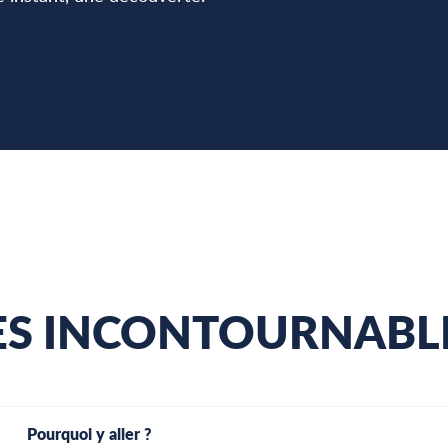
ris
LE
LES CALANQUES
AILLE ET LES
ACTIVITÉS & VISITES
ES INCONTOURNABL
Pourquoi y aller ?