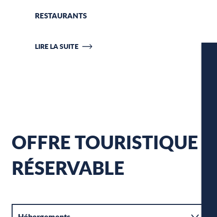
RESTAURANTS
CO
LIRE LA SUITE
LIR
W
OFFRE TOURISTIQUE
RÉSERVABLE
A
P
Hébergements