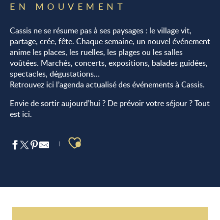
EN MOUVEMENT
Cassis ne se résume pas à ses paysages : le village vit,
partage, crée, fête. Chaque semaine, un nouvel événement
anime les places, les ruelles, les plages ou les salles
voûtées. Marchés, concerts, expositions, balades guidées,
spectacles, dégustations…
Retrouvez ici l’agenda actualisé des événements à Cassis.
Envie de sortir aujourd’hui ? De prévoir votre séjour ? Tout
est ici.
Ajouter aux favoris
Stage d'échecs au Centre Culturel
Exposition « Entre terre et mer » par Hugues Bertin aux Salle
Marché nocturne de Cassis