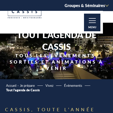
Aller
Groupes & Séminaires
au
contenu
principal
MENU
TOUT L'AGENDA DE
CASSIS
TOUS LES ÉVÉNEMENTS,
SORTIES ET ANIMATIONS À
VENIR
Accueil – Je prépare
Vivez
Évènements
Tout l’agenda de Cassis
CASSIS, TOUTE L’ANNÉE