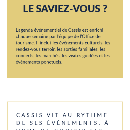
Exposition « Pierre Gimmig : au clair de lumière de la Proven
LE SAVIEZ-VOUS ?
Exposition permanente « La préhistoire en Provence » au Mu
Étal des pêcheurs
Exposition « Sur les traces du Cassis antique » au Musée
Quai des Artistes
L’agenda événementiel de Cassis est enrichi
Exposition « Marcel Pagnol » à la Bibliothèque Municipale l'A
chaque semaine par l’équipe de l’Office de
Visite guidée : Découverte de Cassis en français / anglais
tourisme. Il inclut les événements culturels, les
Visite guidée de la Fondation Camargo en français
rendez-vous terroir, les sorties familiales, les
Marché Provençal de Cassis
concerts, les marchés, les visites guidées et les
événements ponctuels.
CASSIS VIT AU RYTHME
DE SES ÉVÉNEMENTS. À