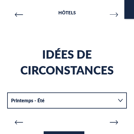
CA
HÔTELS
Restauration
IDÉES DE
CIRCONSTANCES
LA CALANQUE D’EN-VAU
L
Printemps - Été
LIRE LA SUITE
LI
Automne - Hiver