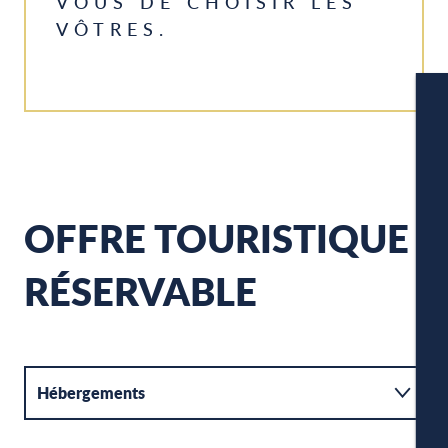
VOUS DE CHOISIR LES
VÔTRES.
OFFRE TOURISTIQUE
W
RÉSERVABLE
A
Hébergements
P
Activités