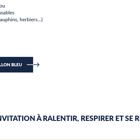
iou
nsables
dauphins, herbiers…)
ILLON BLEU
INVITATION À RALENTIR, RESPIRER ET SE 