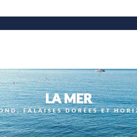
e
LA MER
OND, FALAISES DORÉES ET HORI