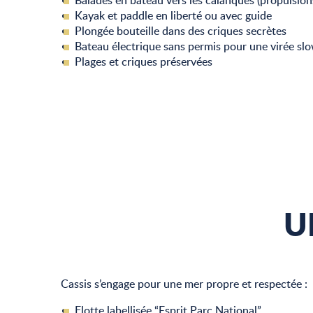
Balades en bateau vers les calanques (propulsion
Kayak et paddle en liberté ou avec guide
Plongée bouteille dans des criques secrètes
Bateau électrique sans permis pour une virée sl
Plages et criques préservées
U
Cassis s’engage pour une mer propre et respectée :
Flotte labellisée “Esprit Parc National”