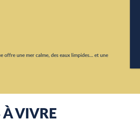
A
P
que offre une mer calme, des eaux limpides… et une
CA
 À VIVRE