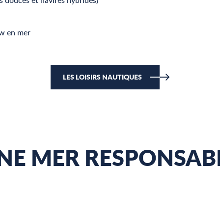
s douces et navires hybrides)
ow en mer
LES LOISIRS NAUTIQUES
NE MER RESPONSAB