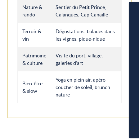
Nature &
Sentier du Petit Prince,
rando
Calanques, Cap Canaille
Terroir &
Dégustations, balades dans
vin
les vignes, pique-nique
W
Patrimoine
Visite du port, village,
& culture
galeries d’art
A
Yoga en plein air, apéro
Bien-être
coucher de soleil, brunch
& slow
nature
P
CA