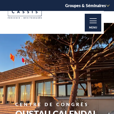
Aller
Groupes & Séminaires
au
contenu
principal
MENU
CENTRE DE CONGRÈS
OUSTAU CALENDAL