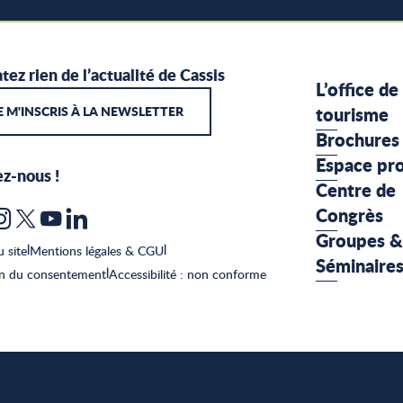
tez rien de l’actualité de Cassis
L’office de
E M'INSCRIS À LA NEWSLETTER
tourisme
Brochures
Espace pr
ez-nous !
Centre de
Congrès
Groupes &
u site
|
Mentions légales & CGU
|
Séminaire
on du consentement
|
Accessibilité : non conforme