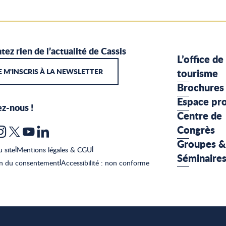
tez rien de l’actualité de Cassis
L’office de
E M'INSCRIS À LA NEWSLETTER
tourisme
Brochures
Espace pr
ez-nous !
Centre de
Congrès
Groupes &
u site
|
Mentions légales & CGU
|
Séminaire
on du consentement
|
Accessibilité : non conforme