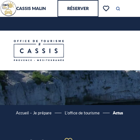
Aller
CASSIS MALIN
RÉSERVER
au
Recherch
Voir les favoris
contenu
principal
Actus
Accueil – Je prépare
L’office de tourisme