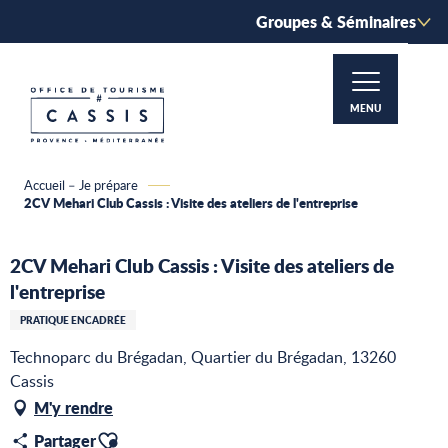
Aller
Groupes & Séminaires
au
contenu
principal
MENU
Accueil – Je prépare
2CV Mehari Club Cassis : Visite des ateliers de l'entreprise
2CV Mehari Club Cassis : Visite des ateliers de
l'entreprise
PRATIQUE ENCADRÉE
Technoparc du Brégadan, Quartier du Brégadan, 13260
Cassis
M'y rendre
Ajouter aux favoris
Partager