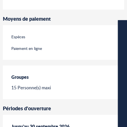
Moyens de paiement
Espèces
Paiement en ligne
W
Groupes
Groupes
15 Personne(s) maxi
A
Périodes d'ouverture
P
Du
Jusqu'au
6 mai 2026
30 septembre 2026
au
30 septembre 2026