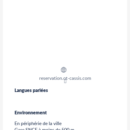
reservation.ot-cassis.com
Langues parlées
Langues parlées
Environnement
Environnement
En périphérie de la ville
Gare SNCF à moins de 500 m