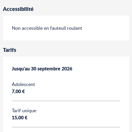
Accessibilité
Non accessible en fauteuil roulant
Tarifs
Du
Jusqu'au
6 mai 2026
30 septembre 2026
au
30 septembre 2026
Adolescent
7,00 €
Tarif unique
15,00 €