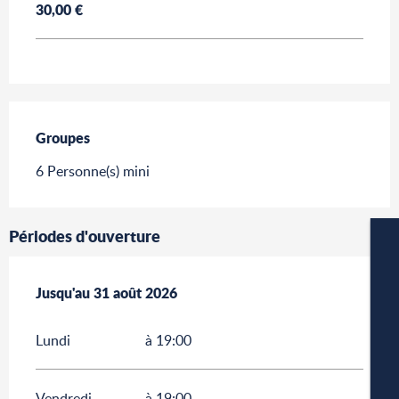
30,00 €
Groupes
Groupes
6 Personne(s) mini
Périodes d'ouverture
Du
Jusqu'au
1 juillet 2026
31 août 2026
au
31 août 2026
Lundi
à 19:00
W
Vendredi
à 19:00