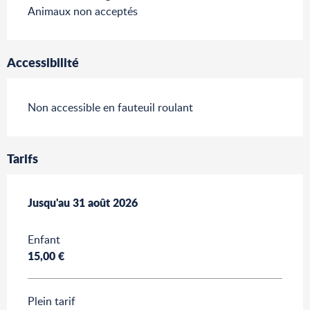
Animaux non acceptés
Accessibilité
Non accessible en fauteuil roulant
Tarifs
Du
Jusqu'au
1 juillet 2026
31 août 2026
au
31 août 2026
Enfant
15,00 €
Plein tarif