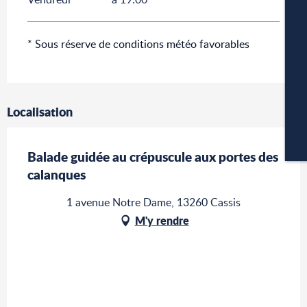
A
* Sous réserve de conditions météo favorables
P
Localisation
CA
Balade guidée au crépuscule aux portes des
calanques
1 avenue Notre Dame, 13260 Cassis
M'y rendre