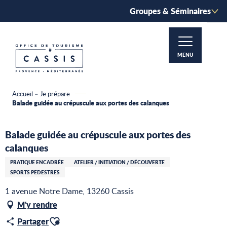
Aller
Groupes & Séminaires
au
contenu
principal
MENU
Accueil – Je prépare
Balade guidée au crépuscule aux portes des calanques
Balade guidée au crépuscule aux portes des
calanques
PRATIQUE ENCADRÉE
ATELIER / INITIATION / DÉCOUVERTE
SPORTS PÉDESTRES
1 avenue Notre Dame, 13260 Cassis
M'y rendre
Ajouter aux favoris
Partager