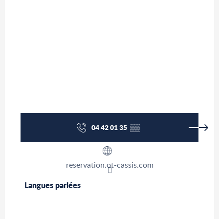
04 42 01 35
▒▒
reservation.ot-cassis.com
Langues parlées
Langues parlées