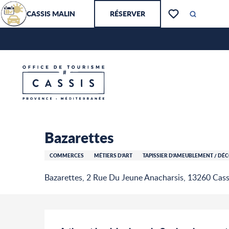
Aller
CASSIS MALIN
RÉSERVER
au
Recherch
Voir les favoris
contenu
principal
Bazarettes
Accueil – Je prépare
Bazarettes
COMMERCES
MÉTIERS D’ART
TAPISSIER D’AMEUBLEMENT / DÉ
Bazarettes, 2 Rue Du Jeune Anacharsis, 13260 Cass
Description