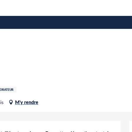
e
CORATEUR
M'y rendre
is