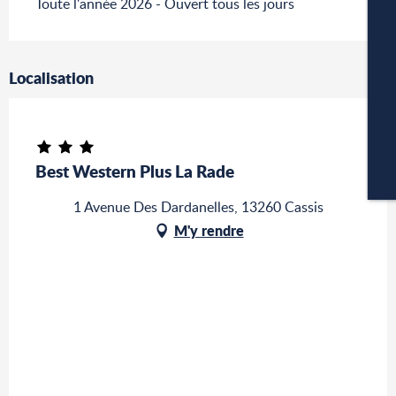
Toute l'année 2026 - Ouvert tous les jours
A
Localisation
P
Best Western Plus La Rade
CA
1 Avenue Des Dardanelles, 13260 Cassis
M'y rendre