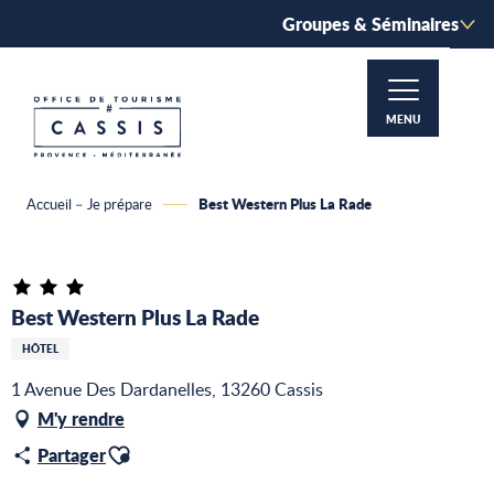
Aller
Groupes & Séminaires
au
contenu
principal
MENU
Best Western Plus La Rade
Accueil – Je prépare
Best Western Plus La Rade
HÔTEL
1 Avenue Des Dardanelles, 13260 Cassis
M'y rendre
Ajouter aux favoris
Partager