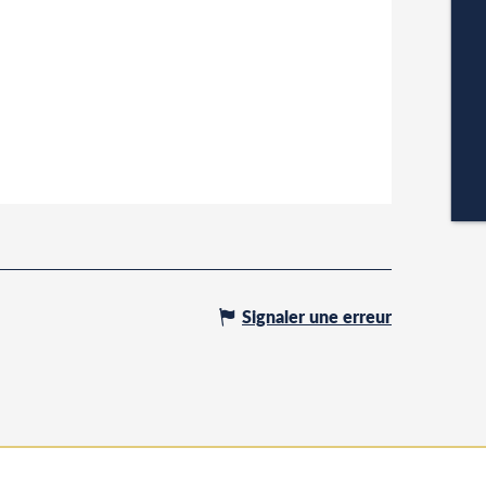
A
P
CA
Signaler une erreur