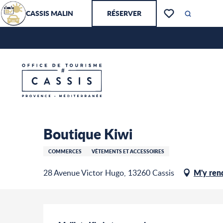
Aller
CASSIS MALIN
RÉSERVER
au
Recherch
Voir les favoris
contenu
principal
Boutique Kiwi
Accueil – Je prépare
Boutique Kiwi
COMMERCES
VÊTEMENTS ET ACCESSOIRES
M'y ren
28 Avenue Victor Hugo, 13260 Cassis
Description