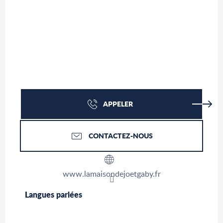
APPELER
CONTACTEZ-NOUS
www.lamaisondejoetgaby.fr
Langues parlées
Langues parlées