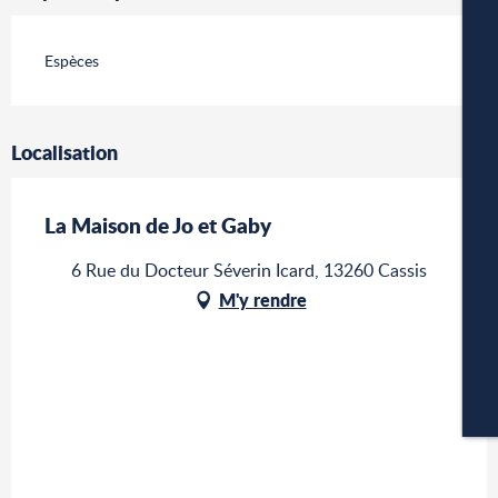
Espèces
W
Localisation
A
La Maison de Jo et Gaby
6 Rue du Docteur Séverin Icard, 13260 Cassis
M'y rendre
P
CA