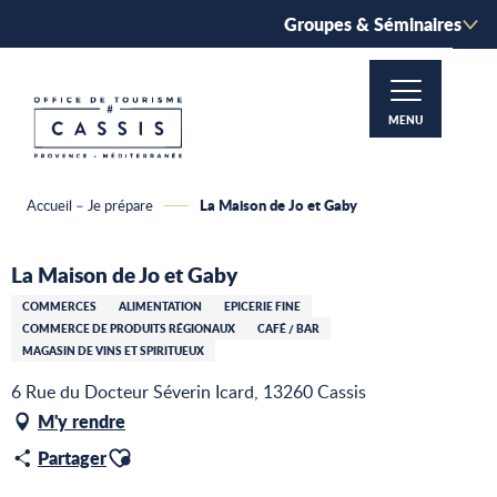
Aller
Groupes & Séminaires
au
contenu
principal
MENU
La Maison de Jo et Gaby
Accueil – Je prépare
La Maison de Jo et Gaby
COMMERCES
ALIMENTATION
EPICERIE FINE
COMMERCE DE PRODUITS RÉGIONAUX
CAFÉ / BAR
MAGASIN DE VINS ET SPIRITUEUX
6 Rue du Docteur Séverin Icard, 13260 Cassis
M'y rendre
Ajouter aux favoris
Partager