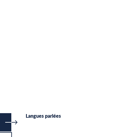
Langues parlées
Langues parlées