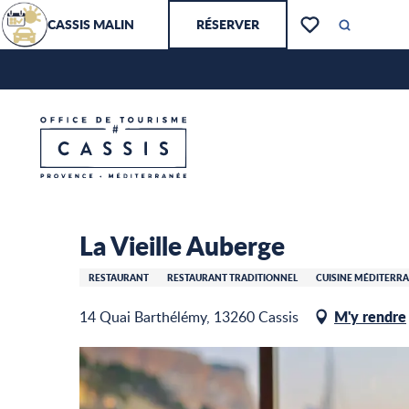
Aller
CASSIS MALIN
RÉSERVER
au
Recherch
Voir les favoris
contenu
principal
La Vieille Auberge
Accueil – Je prépare
La Vieille Auberge
RESTAURANT
RESTAURANT TRADITIONNEL
CUISINE MÉDITERR
M'y rendre
14 Quai Barthélémy, 13260 Cassis