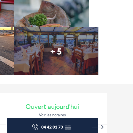
+ 5
Ouverture et coordonnées
Ouvert aujourd'hui
Voir les horaires
04 42 01 73
▒▒