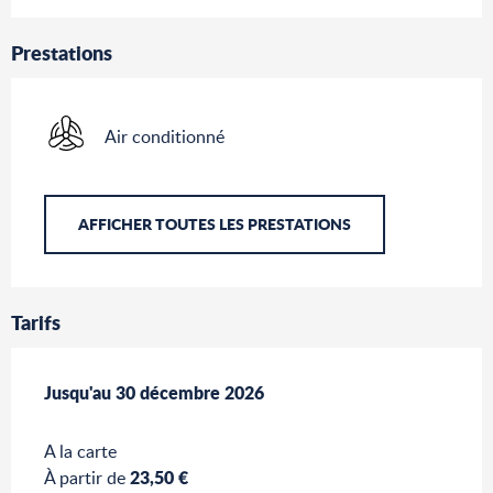
Prestations
Air conditionné
AFFICHER TOUTES LES PRESTATIONS
Tarifs
Du
Jusqu'au
31 décembre 2025
30 décembre 2026
au
30 décembre 2026
A la carte
23,50 €
À partir de