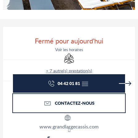
Ouverture et coordonnées
Fermé pour aujourd'hui
Voir les horaires
Air conditionné
+ 7 autre(s) prestation(s)
04 42 01 81
▒▒
CONTACTEZ-NOUS
www.grandlargecassis.com