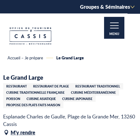
Aller
Groupes & Séminaires
au
contenu
principal
MENU
Le Grand Large
Accueil – Je prépare
Le Grand Large
RESTAURANT
RESTAURANT DE PLAGE
RESTAURANT TRADITIONNEL
CUISINE TRADITIONNELLE FRANÇAISE
CUISINE MÉDITERRANÉENNE
POISSON
CUISINE ASIATIQUE
CUISINE JAPONAISE
PROPOSE DES PLATS FAITS MAISON
Esplanade Charles de Gaulle, Plage de la Grande Mer, 13260
Cassis
M'y rendre