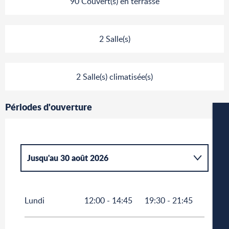
90 Couvert(s) en terrasse
2 Salle(s)
2 Salle(s) climatisée(s)
Périodes d'ouverture
Jusqu'au
30 août 2026
Du
1 février 2026
au
22 mars 2026
W
Lundi
12:00 - 14:45
19:30 - 21:45
Du
23 mars 2026
au
31 mai 2026
A