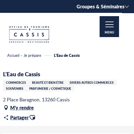
Aller
Groupes & Séminaires
au
contenu
principal
MENU
L'Eau de Cassis
Accueil – Je prépare
L'Eau de Cassis
COMMERCES
BEAUTÉ ET BIEN ÊTRE
DIVERS AUTRES COMMERCES
SOUVENIRS
PARFUMERIE / COSMÉTIQUE
2 Place Baragnon, 13260 Cassis
M'y rendre
Ajouter aux favoris
Partager