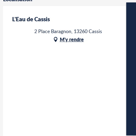
L'Eau de Cassis
2 Place Baragnon, 13260 Cassis
M'y rendre
W
A
P
CA