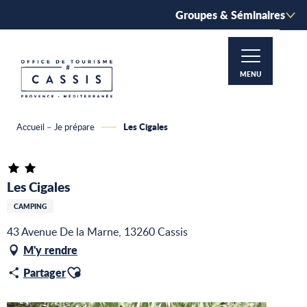
Aller
Groupes & Séminaires
au
contenu
principal
MENU
Les Cigales
Accueil – Je prépare
Les Cigales
CAMPING
43 Avenue De la Marne, 13260 Cassis
M'y rendre
Ajouter aux favoris
Partager