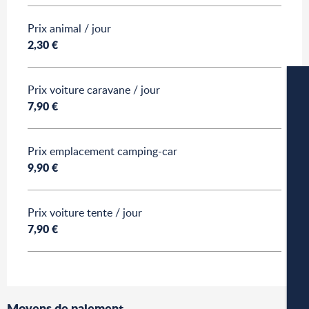
Prix animal / jour
2,30 €
Prix voiture caravane / jour
7,90 €
Prix emplacement camping-car
9,90 €
W
Prix voiture tente / jour
7,90 €
A
P
Moyens de paiement