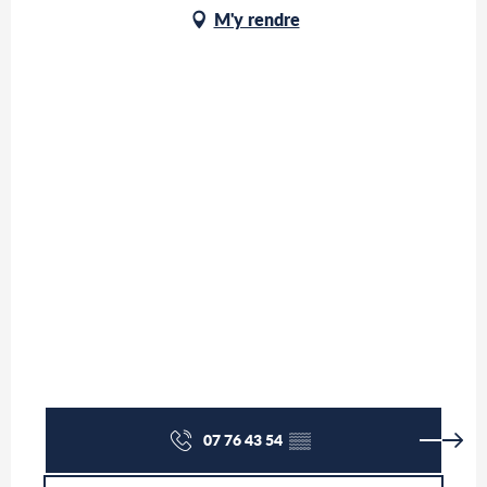
M'y rendre
07 76 43 54
▒▒