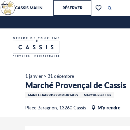
Aller
CASSIS MALIN
RÉSERVER
au
Recherch
Voir les favoris
contenu
principal
Marché Provençal de Cassis
Accueil – Je prépare
1 janvier > 31 décembre
Marché Provençal de Cassis
MANIFESTATIONS COMMERCIALES
MARCHÉ RÉGULIER
M'y rendre
Place Baragnon, 13260 Cassis