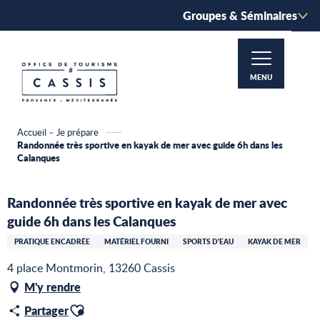
Aller
Groupes & Séminaires
au
contenu
principal
MENU
Accueil – Je prépare
Randonnée très sportive en kayak de mer avec guide 6h dans les
Calanques
Randonnée très sportive en kayak de mer avec
guide 6h dans les Calanques
PRATIQUE ENCADRÉE
MATÉRIEL FOURNI
SPORTS D'EAU
KAYAK DE MER
4 place Montmorin, 13260 Cassis
M'y rendre
Ajouter aux favoris
Partager