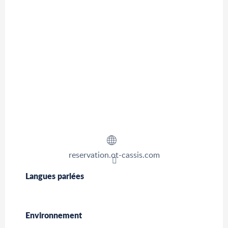
reservation.ot-cassis.com
Langues parlées
Langues parlées
Environnement
Environnement