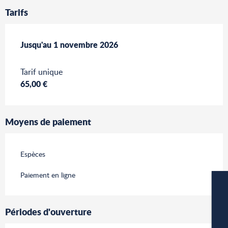
Tarifs
Du
Jusqu'au
1 mai 2026
1 novembre 2026
au
1 novembre 2026
Tarif unique
65,00 €
Moyens de paiement
Espèces
Paiement en ligne
Périodes d'ouverture